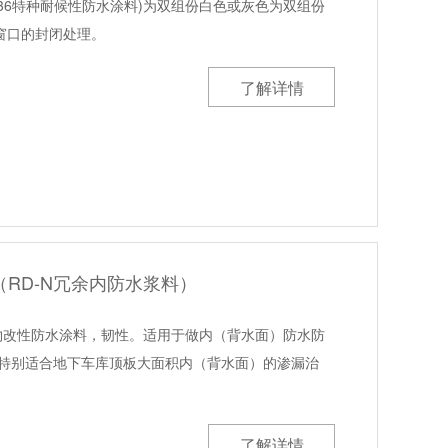
YY-36特种耐候性防水涂料)为双组份白色或灰色为双组份
窗口的封闭处理。
了解详情
料（RD-N冗余内防水浆料）
，聚合物改性防水涂料，韧性。适用于做内（背水面）防水防
，特别适合地下车库顶板大面积内（背水面）的渗漏治
了解详情