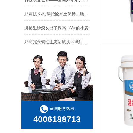
郑赛技术-防洪抢险水土保持、地质灾害防护被再次验证
腾格里沙漠长出了株高1.6米的小麦
郑赛冗余韧性生态边坡技术得到认可
【深耕行业20年，连续参编】我司再次参编《中国建筑防水堵漏修缮加固定额标准》（2026 版）
官宣！郑赛修护董事长王福州受聘中山大学校外行业导师
郑赛修护精彩亮相第十届工程建设防水防护与修复技术交流会
王福州总获聘国科交通创新技术研究院学术顾问
郑赛修护亮相全球粮食安全旗舰计划中国启动会
全国服务热线
4006188713