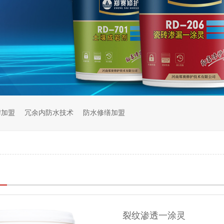
牌加盟
冗余内防水技术
防水修缮加盟
裂纹渗透一涂灵