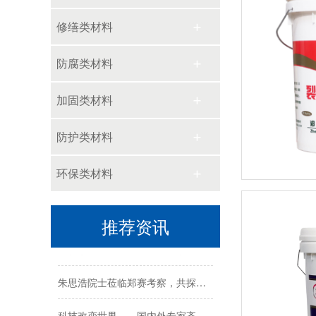
修缮类材料
防腐类材料
郑赛冗余韧性生态边坡技术得到认可
加固类材料
【深耕行业20年，连续参编】我司再次参编《中国建筑防水堵漏修缮加固定额标准》（2026 版）
防护类材料
官宣！郑赛修护董事长王福州受聘中山大学校外行业导师
郑赛修护精彩亮相第十届工程建设防水防护与修复技术交流会
环保类材料
王福州总获聘国科交通创新技术研究院学术顾问
推荐资讯
郑赛修护亮相全球粮食安全旗舰计划中国启动会
朱思浩院士莅临郑赛考察，共探粮食安全合作
科技改变世界——国内外专家齐聚郑赛地球空间生态修护国际论坛