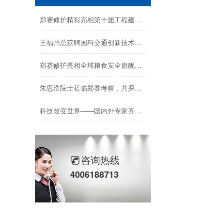
郑赛修护精彩亮相第十届工程建设防水防护与修复技术交流会
王福州总获聘国科交通创新技术研究院学术顾问
郑赛修护亮相全球粮食安全旗舰计划中国启动会
朱思浩院士莅临郑赛考察，共探粮食安全合作
科技改变世界——国内外专家齐聚郑赛地球空间生态修护国际论坛
郑赛技术-防洪抢险水土保持、地质灾害防护被再次验证
腾格里沙漠长出了株高1.6米的小麦
咨询热线
4006188713
郑赛冗余韧性生态边坡技术得到认可
【深耕行业20年，连续参编】我司再次参编《中国建筑防水堵漏修缮加固定额标准》（2026 版）