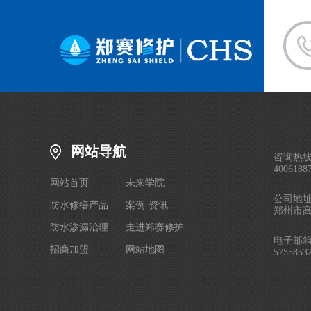
官宣！郑赛修护董事长王福州受聘中山大学校外行业导师
郑赛修护精彩亮相第十届工程建设防水防护与修复技术交流会
王福州总获聘国科交通创新技术研究院学术顾问
郑赛修护亮相全球粮食安全旗舰计划中国启动会
网站导航
咨询热
4006188
网站首页
未来学院
公司地
防水修缮产品
案例·资讯
郑州市
防水渗漏治理
走进郑赛修护
电子邮
招商加盟
网站地图
5755853