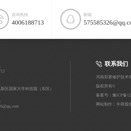
咨询热线
邮箱
4006188713
575585326@qq.c
联系我们
线
713
河南郑赛修护技术
址
版权所有©
高新区国家大学科技园（东区）
备案号：
豫ICP备12
箱
网站制作：牛商股份
26@qq.com